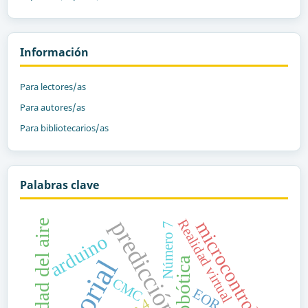
Información
Para lectores/as
Para autores/as
Para bibliotecarios/as
Palabras clave
predicción
Realidad virtual
calidad del aire
microcontrolador
Número 7
arduino
robótica
CMC
EOR