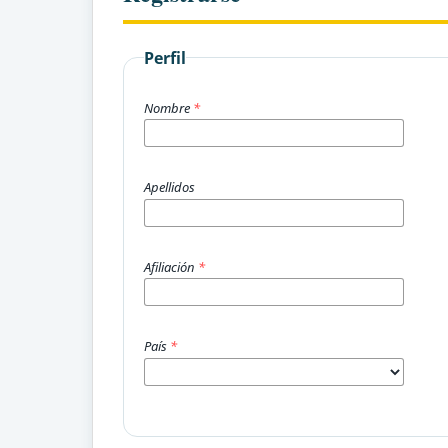
Perfil
Nombre
*
Apellidos
Afiliación
*
País
*