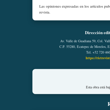
Las opiniones expresadas en los artículos publ
revista.
Dirección edi
Av. Valle de Guadiana 59, Col. Val
C.P. 55280, Ecatepec de Morelos, 
Tel. +52 720 46
https://rictrevis
Esta obra está b
R