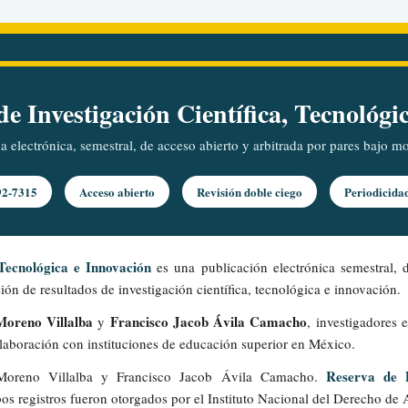
e Investigación Científica, Tecnológi
ca electrónica, semestral, de acceso abierto y arbitrada por pares bajo 
92-7315
Acceso abierto
Revisión doble ciego
Periodicida
 Tecnológica e Innovación
es una publicación electrónica semestral, d
ión de resultados de investigación científica, tecnológica e innovación.
oreno Villalba
Francisco Jacob Ávila Camacho
y
, investigadores 
olaboración con instituciones de educación superior en México.
Reserva de 
oreno Villalba y Francisco Jacob Ávila Camacho.
 registros fueron otorgados por el Instituto Nacional del Derecho de 