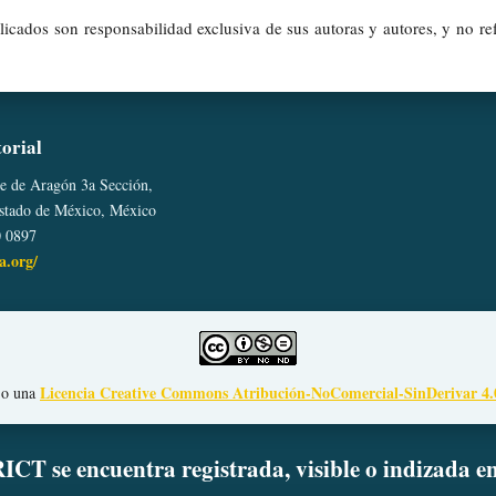
icados son responsabilidad exclusiva de sus autoras y autores, y no ref
torial
le de Aragón 3a Sección,
Estado de México, México
0 0897
ta.org/
Licencia Creative Commons Atribución-NoComercial-SinDerivar 4.
ajo una
ICT se encuentra registrada, visible o indizada e