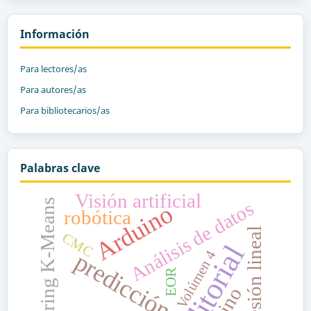
Información
Para lectores/as
Para autores/as
Para bibliotecarios/as
Palabras clave
Visión artificial
Clustering K-Means
Análisis de datos
Arduino
robótica
regresión lineal
CMC
Editorial
Volúmen 4
predicción
EOR