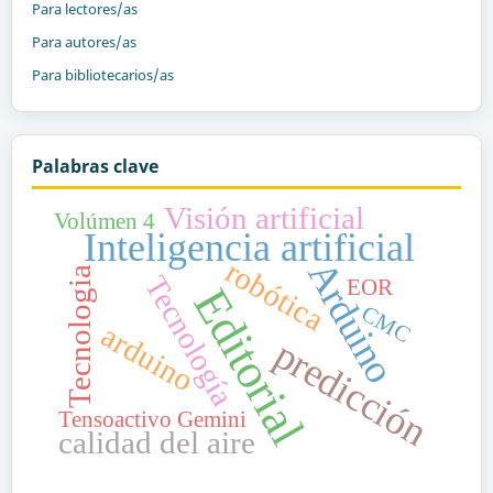
Para lectores/as
Para autores/as
Para bibliotecarios/as
Palabras clave
Visión artificial
Volúmen 4
Inteligencia artificial
robótica
Arduino
Tecnologia
Tecnología
EOR
Editorial
CMC
arduino
predicción
Tensoactivo Gemini
calidad del aire