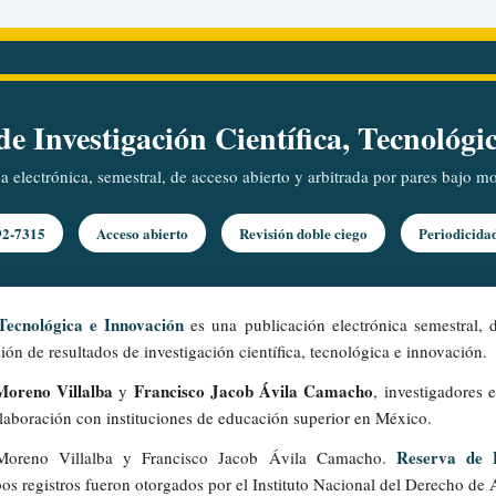
e Investigación Científica, Tecnológi
ca electrónica, semestral, de acceso abierto y arbitrada por pares bajo 
92-7315
Acceso abierto
Revisión doble ciego
Periodicida
 Tecnológica e Innovación
es una publicación electrónica semestral, d
ión de resultados de investigación científica, tecnológica e innovación.
oreno Villalba
Francisco Jacob Ávila Camacho
y
, investigadores 
olaboración con instituciones de educación superior en México.
Reserva de 
oreno Villalba y Francisco Jacob Ávila Camacho.
 registros fueron otorgados por el Instituto Nacional del Derecho de 