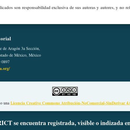
icados son responsabilidad exclusiva de sus autoras y autores, y no ref
torial
le de Aragón 3a Sección,
Estado de México, México
0 0897
ta.org/
Licencia Creative Commons Atribución-NoComercial-SinDerivar 4.
ajo una
ICT se encuentra registrada, visible o indizada e