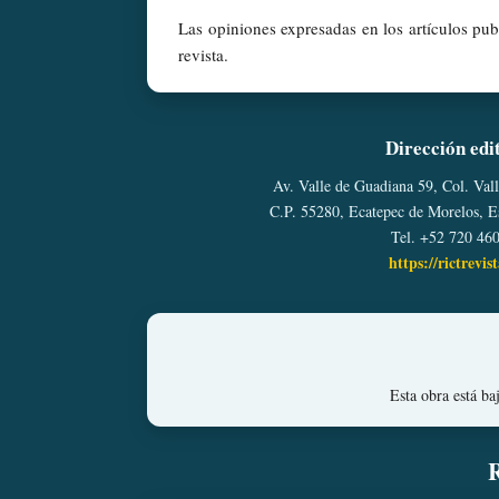
Las opiniones expresadas en los artículos publ
revista.
Dirección edi
Av. Valle de Guadiana 59, Col. Val
C.P. 55280, Ecatepec de Morelos, 
Tel. +52 720 46
https://rictrevis
Esta obra está b
R