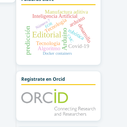
Manufactura aditiva
Inteligencia Artificial
arduino
Tecnología
Número 7
EOR
desarrollo
predicción
robótica
Arduino
Editorial
CMC
Tecnologia
Covid-19
Algoritmo
Docker containers
Registrate en Orcid