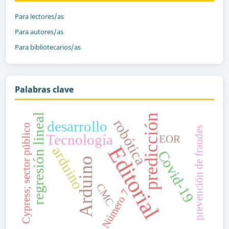
Para lectores/as
Para autores/as
Para bibliotecarios/as
Palabras clave
regresión lineal
predicción
robótica
desarrollo
Cypress; sector público
prevención de fraudes
Tecnología
EOR
Editorial
arduino
Covid-19
Arduino
CMC
Número 7