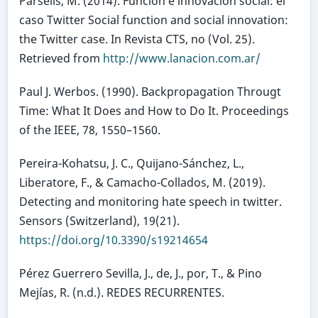
Parselis, M. (2014). Función e innovación social: el
caso Twitter Social function and social innovation:
the Twitter case. In Revista CTS, no (Vol. 25).
Retrieved from
http://www.lanacion.com.ar/
Paul J. Werbos. (1990). Backpropagation Througt
Time: What It Does and How to Do It. Proceedings
of the IEEE, 78, 1550–1560.
Pereira-Kohatsu, J. C., Quijano-Sánchez, L.,
Liberatore, F., & Camacho-Collados, M. (2019).
Detecting and monitoring hate speech in twitter.
Sensors (Switzerland), 19(21).
https://doi.org/10.3390/s19214654
Pérez Guerrero Sevilla, J., de, J., por, T., & Pino
Mejías, R. (n.d.). REDES RECURRENTES.