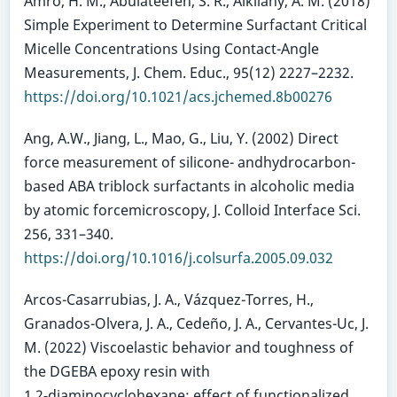
Amro, H. M., Abulateefeh, S. R., Alkilany, A. M. (2018)
Simple Experiment to Determine Surfactant Critical
Micelle Concentrations Using Contact-Angle
Measurements, J. Chem. Educ., 95(12) 2227–2232.
https://doi.org/10.1021/acs.jchemed.8b00276
Ang, A.W., Jiang, L., Mao, G., Liu, Y. (2002) Direct
force measurement of silicone- andhydrocarbon-
based ABA triblock surfactants in alcoholic media
by atomic forcemicroscopy, J. Colloid Interface Sci.
256, 331–340.
https://doi.org/10.1016/j.colsurfa.2005.09.032
Arcos-Casarrubias, J. A., Vázquez-Torres, H.,
Granados-Olvera, J. A., Cedeño, J. A., Cervantes-Uc, J.
M. (2022) Viscoelastic behavior and toughness of
the DGEBA epoxy resin with
1,2‑diaminocyclohexane: effect of functionalized