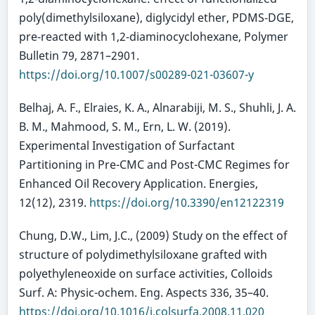
poly(dimethylsiloxane), diglycidyl ether, PDMS‑DGE,
pre‑reacted with 1,2‑diaminocyclohexane, Polymer
Bulletin 79, 2871–2901.
https://doi.org/10.1007/s00289-021-03607-y
Belhaj, A. F., Elraies, K. A., Alnarabiji, M. S., Shuhli, J. A.
B. M., Mahmood, S. M., Ern, L. W. (2019).
Experimental Investigation of Surfactant
Partitioning in Pre-CMC and Post-CMC Regimes for
Enhanced Oil Recovery Application. Energies,
12(12), 2319.
https://doi.org/10.3390/en12122319
Chung, D.W., Lim, J.C., (2009) Study on the effect of
structure of polydimethylsiloxane grafted with
polyethyleneoxide on surface activities, Colloids
Surf. A: Physic-ochem. Eng. Aspects 336, 35–40.
https://doi.org/10.1016/j.colsurfa.2008.11.020