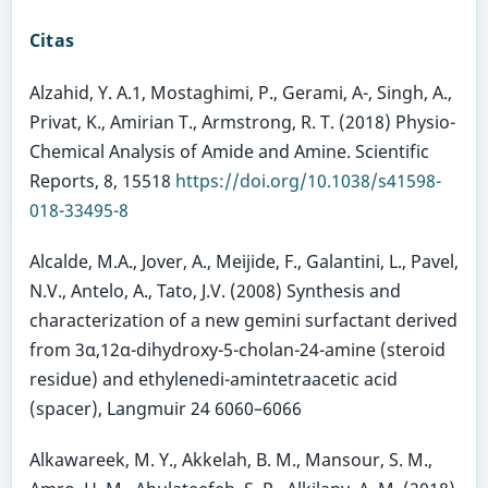
Citas
Alzahid, Y. A.1, Mostaghimi, P., Gerami, A-, Singh, A.,
Privat, K., Amirian T., Armstrong, R. T. (2018) Physio-
Chemical Analysis of Amide and Amine. Scientific
Reports, 8, 15518
https://doi.org/10.1038/s41598-
018-33495-8
Alcalde, M.A., Jover, A., Meijide, F., Galantini, L., Pavel,
N.V., Antelo, A., Tato, J.V. (2008) Synthesis and
characterization of a new gemini surfactant derived
from 3α,12α-dihydroxy-5-cholan-24-amine (steroid
residue) and ethylenedi-amintetraacetic acid
(spacer), Langmuir 24 6060–6066
Alkawareek, M. Y., Akkelah, B. M., Mansour, S. M.,