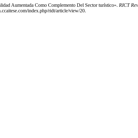
«Realidad Aumentada Como Complemento Del Sector turístico».
RICT Revi
.ccaitese.com/index.php/ridt/article/view/20.