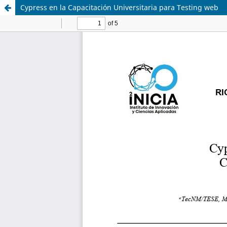
Cypress en la Capacitación Universitaria para Testing web