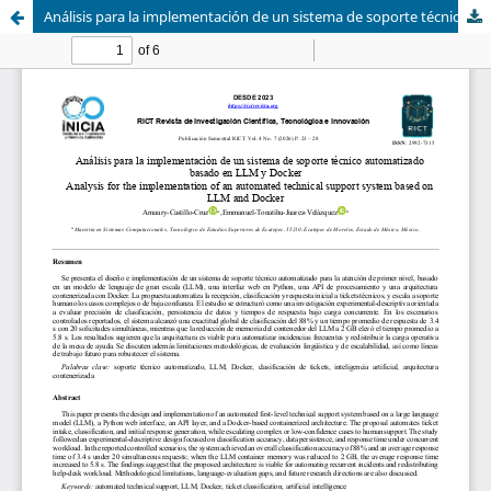
Análisis para la implementación de un sistema de soporte técnico automatizado basado en LLM y Docker